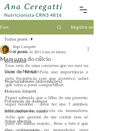
Registre-se
Post
Todos posts
Rupi Ceregatti
Todos posts
27 de dez. de 2011
2 min de leitura
Mais uma do cálcio
Receitinhas
Essa veio de uma conversa que eu ouvi na 
Dicas de Nutrição
noite de Natal. Pela sua importância e 
pela frequência com que acontece, achei 
Vegetarianismo (informações)
que valia a pena compartilhar.
Materno Infantil
Fiquei sabendo que o filho de um parente, 
Prevenção de doenças
super novinho - deve ter uns 3 aninhos, 
está tomando coca-cola na mamadeira. 
Informações em saúde
Acho que gostam de me contar isso só 
Aulas abertas
para ver minha reação... Bem, o fato é que 
dar refrigerante na mamadeira para 