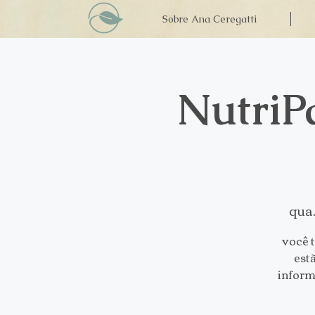
Sobre Ana Ceregatti
NutriP
qua.
você 
est
inform