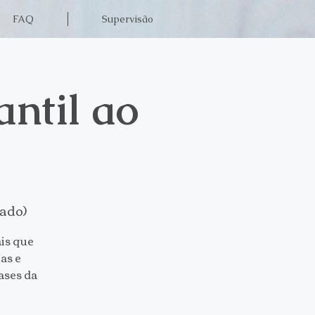
FAQ
Supervisão
ntil ao
iado)
is que
as e
ases da