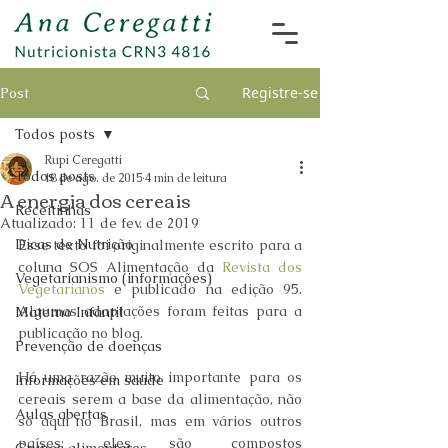
Registre-se
Post
Todos posts
Rupi Ceregatti
Todos posts
18 de ago. de 2015
4 min de leitura
A energia dos cereais
Receitinhas
Atualizado:
11 de fev. de 2019
Dicas de Nutrição
Esse texto foi originalmente escrito para a 
coluna SOS Alimentação da 
Revista dos 
Vegetarianismo (informações)
Vegetarianos
 e publicado na edição 95. 
Algumas adaptações foram feitas para a 
Materno Infantil
publicação no blog.
Prevenção de doenças
Há uma razão muito importante para os 
Informações em saúde
cereais serem a base da alimentação, não 
Aulas abertas
só aqui no Brasil, mas em vários outros 
países: eles são compostos 