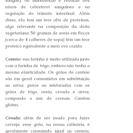
sangue), na manutenção e redução dos 
níveis de colesterol sanguíneo e na 
regulação do trânsito intestinal. Além 
disso, ela tem um teor alto de proteínas, 
algo relevante na composição da deita 
vegetariana: 50 gramas de aveia em flocos 
(cerca de 4 colheres de sopa) têm um teor 
proteico equivalente a meio ovo cozido.
Centeio:
 sua farinha é muito utilizada junto 
com a farinha de trigo, embora não tenha a 
mesma elasticidade. Os grãos de centeio 
são em geral consumidos em substituição 
ao arroz, puros ou misturados com os 
grãos de trigo, aveia, cevada e arroz, 
compondo o mix de cereais. Contém 
glúten.
Cevada:
 além de ser usado para fazer 
cerveja, esse grão, na nossa culinária, é 
geralmente consumido igual ao centeio, 