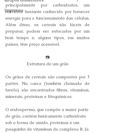
Grupos alimentares
principalmente por carboidratos, um 
Imprensa
nutriente bastante conhecido por fornecer 
energia para o funcionamento das células. 
Além disso, os cereais são fáceis de 
preparar, podem ser estocados por um 
bom tempo e, alguns tipos, em muitos 
países, têm preço acessível.
📷
Estrutura de um grão
Os grãos de cereais são compostos por 3 
partes. Na casca (também chamada de 
farelo), são encontrados fibras, vitaminas, 
minerais, proteínas e fitoquímicos.
O endosperma, que compõe a maior parte 
do grão, contém basicamente carboidrato 
sob a forma de amido, proteínas e um 
pouquinho de vitaminas do complexo B. Já 