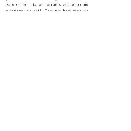
puro ou no mix, ou torrado, em pó, como 
substituto do café. Tem um bom teor de 
proteínas, incluindo o glúten.
Quinua e amaranto:
 consumidos sob a 
forma de grãos, flocos ou farinha, esses 
pseudo-cereais, em comparação com o 
arroz integral, contêm muito mais 
proteína, lipídeos, ferro, cálcio, magnésio, 
fósforo e zinco, mantendo valor similar 
para carboidratos. Por não conterem 
glúten, são excelentes alternativas para 
quem tem alergia ou hipersensibilidade a 
essa proteína.
Dicas de Nutrição