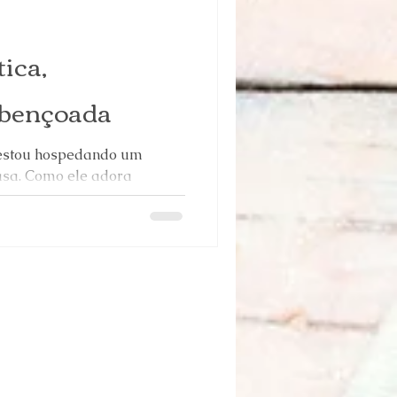
ica,
abençoada
estou hospedando um
asa. Como ele adora
imo bem), eu tenho...