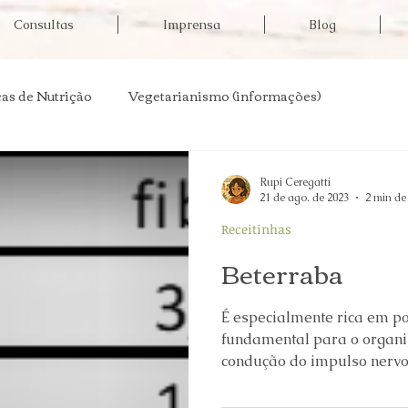
Consultas
Imprensa
Blog
as de Nutrição
Vegetarianismo (informações)
 de doenças
Informações em saúde
Aulas abertas
Rupi Ceregatti
21 de ago. de 2023
2 min de 
Receitinhas
sa
Beterraba
É especialmente rica em p
fundamental para o organi
condução do impulso nervos