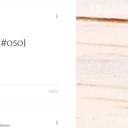
 [#050]
leitura