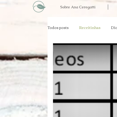
Sobre Ana Ceregatti
Todos posts
Receitinhas
Dic
Materno Infantil
Prevenção
Grupos alimentares
Impren