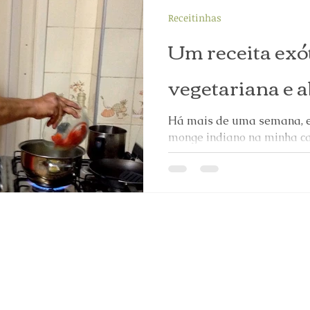
Receitinhas
Um receita exót
vegetariana e 
Há mais de uma semana, 
monge indiano na minha c
cozinhar (e cozinha muitíss