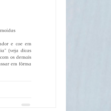
s moídas
ador e coe em 
” (veja dicas 
 com os demais 
assar em fôrma 