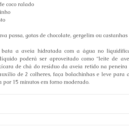
de coco ralado
rinho
to
uva passa, gotas de chocolate, gergelim ou castanha
 bata a aveia hidratada com a água no liquidific
íquido poderá ser aproveitado como “leite de aveia
xícara de chá do resíduo da aveia retido na peneira
uxílio de 2 colheres, faça bolachinhas e leve para 
 por 15 minutos em forno moderado.