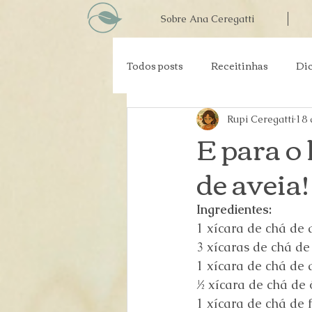
Sobre Ana Ceregatti
Todos posts
Receitinhas
Dic
Materno Infantil
Prevenção
Rupi Ceregatti
18 
E para o
de aveia!
Grupos alimentares
Impren
Ingredientes:
1 xícara de chá de 
3 xícaras de chá de
1 xícara de chá de
½ xícara de chá de 
1 xícara de chá de f