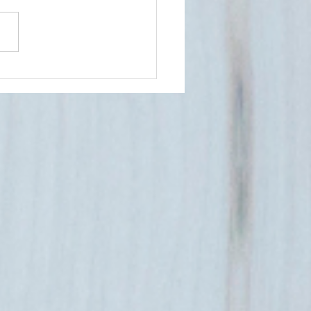
50]
ira algumas receitas que
ajudar a manter bons
s de ferro no seu corpo!