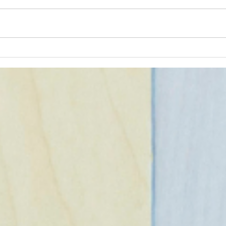
de fibras [#043]
[#0
Confira algumas receitinhas
Conf
para manter uma alimentação
vão 
sempre bem balanceada.
nívei