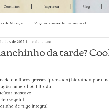
Consultas
Imprensa
Blog
as de Nutrição
Vegetarianismo (informações)
 de doenças
Informações em saúde
Aulas abertas
de dez. de 2011
1 min de leitura
 lanchinho da tarde? Coo
sa
aveia em flocos grossos (prensada) hidratada por uma
 água mineral ou filtrada
 açúcar mascavo
óleo vegetal
arinha de trigo integral