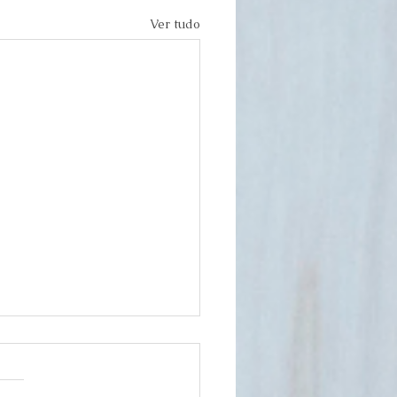
Ver tudo
itinhas para ajudar no
bolismo do ferro