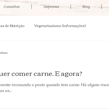
Consultas
Imprensa
Blog
as de Nutrição
Vegetarianismo (informações)
 de doenças
Informações em saúde
Aulas abertas
leitura
sa
uer comer carne. E agora?
ente recusando o prato quando tem carne. Há algum risco 
s as...