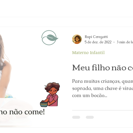
Rupi Ceregatti
5 de dez. de 2022
3 min de l
Materno Infantil
Meu filho não 
Para muitas crianças, quan
soprada, uma chave é virad
com um bocão...