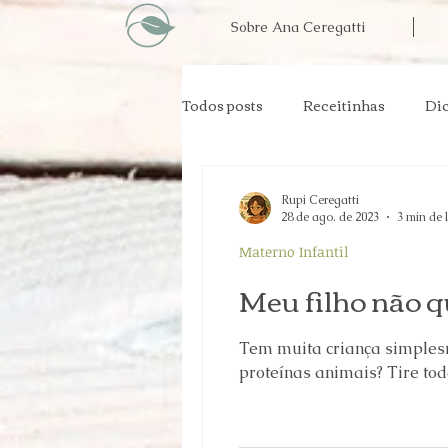
Sobre Ana Ceregatti
Todos posts
Receitinhas
Dic
Materno Infantil
Prevenção
Rupi Ceregatti
28 de ago. de 2023
3 min de 
Materno Infantil
Grupos alimentares
Impren
Meu filho não q
Tem muita criança simplesm
proteínas animais? Tire toda