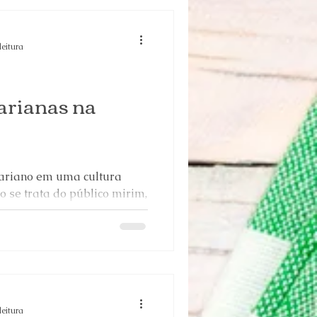
leitura
arianas na
tariano em uma cultura
 se trata do público mirim,
m...
leitura