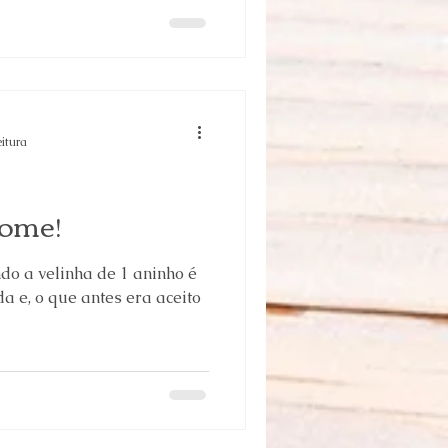
eitura
come!
do a velinha de 1 aninho é
a e, o que antes era aceito