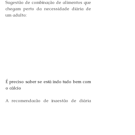
Sugestão de combinação de alimentos que 
chegam perto da necessidade diária de 
um adulto:
É preciso saber se está indo tudo bem com 
o cálcio
A recomendação de ingestão de diária 
desse mineral varia com as faixas etárias 
e gênero, mas para um adulto é de 1000 
mg/dia. É importante saber se a 
quantidade ingerida de alimentos-fonte 
está sendo suficiente, independente se os 