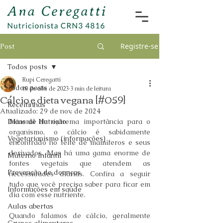
Registre-se
Post
Todos posts
Rupi Ceregatti
Todos posts
10 de abr. de 2023
3 min de leitura
Cálcio e dieta vegana [#059]
Receitinhas
Atualizado:
29 de nov. de 2024
Dicas de Nutrição
Mineral de extrema importância para o 
organismo, o cálcio é sabidamente 
Vegetarianismo (informações)
encontrado no leite de mamíferos e seus 
derivados. Mas há uma gama enorme de 
Materno Infantil
fontes vegetais que atendem as 
Prevenção de doenças
necessidades diárias. Confira a seguir 
tudo que você precisa saber para ficar em 
Informações em saúde
dia com esse nutriente.
Aulas abertas
Quando falamos de cálcio, geralmente 