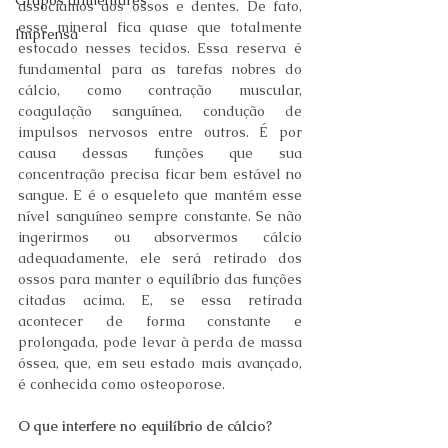
Grupos alimentares
associamos aos ossos e dentes. De fato, 
esse mineral fica quase que totalmente 
Imprensa
estocado nesses tecidos. Essa reserva é 
fundamental para as tarefas nobres do 
cálcio, como contração muscular, 
coagulação sanguínea, condução de 
impulsos nervosos entre outros. É por 
causa dessas funções que sua 
concentração precisa ficar bem estável no 
sangue. E é o esqueleto que mantém esse 
nível sanguíneo sempre constante. Se não 
ingerirmos ou absorvermos cálcio 
adequadamente, ele será retirado dos 
ossos para manter o equilíbrio das funções 
citadas acima. E, se essa retirada 
acontecer de forma constante e 
prolongada, pode levar à perda de massa 
óssea, que, em seu estado mais avançado, 
é conhecida como osteoporose.
O que interfere no equilíbrio de cálcio?