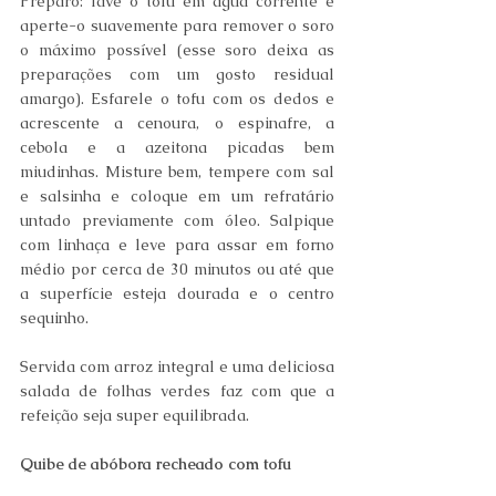
Preparo: lave o tofu em água corrente e 
aperte-o suavemente para remover o soro 
o máximo possível (esse soro deixa as 
preparações com um gosto residual 
amargo). Esfarele o tofu com os dedos e 
acrescente a cenoura, o espinafre, a 
cebola e a azeitona picadas bem 
miudinhas. Misture bem, tempere com sal 
e salsinha e coloque em um refratário 
untado previamente com óleo. Salpique 
com linhaça e leve para assar em forno 
médio por cerca de 30 minutos ou até que 
a superfície esteja dourada e o centro 
sequinho.  
Servida com arroz integral e uma deliciosa 
salada de folhas verdes faz com que a 
refeição seja super equilibrada. 
Quibe de abóbora recheado com tofu