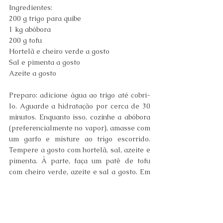
Ingredientes: 
200 g trigo para quibe 
1 kg abóbora  
200 g tofu
Hortelã e cheiro verde a gosto 
Sal e pimenta a gosto 
Azeite a gosto 
Preparo: adicione água ao trigo até cobri-
lo. Aguarde a hidratação por cerca de 30 
minutos. Enquanto isso, cozinhe a abóbora 
(preferencialmente no vapor), amasse com 
um garfo e misture ao trigo escorrido. 
Tempere a gosto com hortelã, sal, azeite e 
pimenta. À parte, faça um patê de tofu 
com cheiro verde, azeite e sal a gosto. Em 
uma refratária, coloque uma camada do 
patê entre duas da mistura do trigo e leve 
ao forno por 10 minutos.  