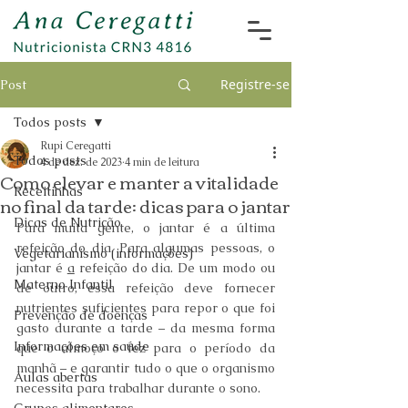
Registre-se
Post
Todos posts
Rupi Ceregatti
Todos posts
4 de dez. de 2023
4 min de leitura
Como elevar e manter a vitalidade
Receitinhas
no final da tarde: dicas para o jantar
Dicas de Nutrição
Para muita gente, o jantar é a última 
refeição do dia. Para algumas pessoas, o 
Vegetarianismo (informações)
jantar é 
a
 refeição do dia. De um modo ou 
Materno Infantil
de outro, essa refeição deve fornecer 
nutrientes suficientes para repor o que foi 
Prevenção de doenças
gasto durante a tarde – da mesma forma 
Informações em saúde
que o almoço o fez para o período da 
manhã – e garantir tudo o que o organismo 
Aulas abertas
necessita para trabalhar durante o sono.