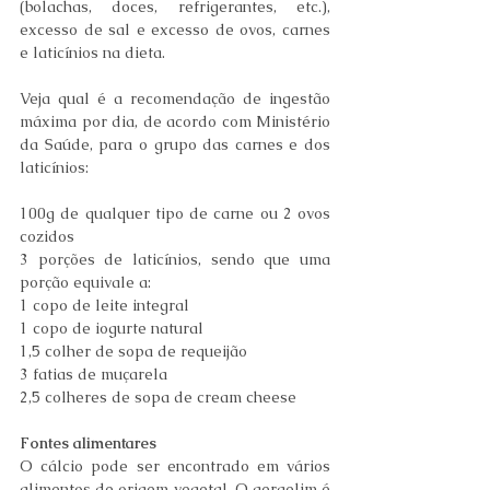
(bolachas, doces, refrigerantes, etc.), 
excesso de sal e excesso de ovos, carnes 
e laticínios na dieta.
Veja qual é a recomendação de ingestão 
máxima por dia, de acordo com Ministério 
da Saúde, para o grupo das carnes e dos 
laticínios:
100g de qualquer tipo de carne ou 2 ovos 
cozidos
3 porções de laticínios, sendo que uma 
porção equivale a: 
1 copo de leite integral
1 copo de iogurte natural
1,5 colher de sopa de requeijão
3 fatias de muçarela
2,5 colheres de sopa de cream cheese
Fontes alimentares 
O cálcio pode ser encontrado em vários 
alimentos de origem vegetal. O gergelim é 