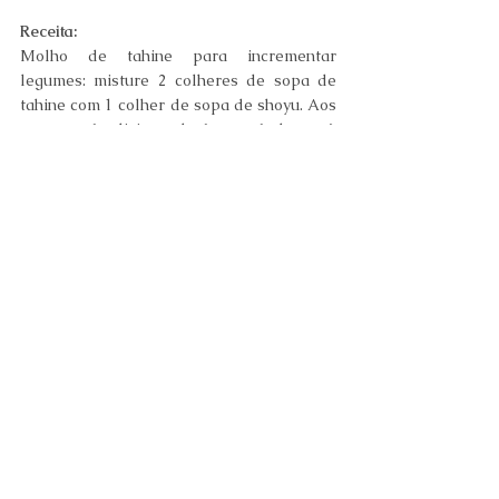
Receita:
Molho de tahine para incrementar 
legumes: misture 2 colheres de sopa de 
tahine com 1 colher de sopa de shoyu. Aos 
poucos, vá adicionando água até chegar à 
consistência desejada. Gotinhas de limão 
são opcionais e ficam uma delícia. Use 
sobre legumes no valor, refogados ou até 
sobre a salada de folhas.
Dicas de Nutrição
Ver tudo
Posts recentes