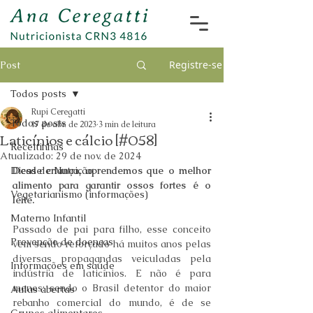
Registre-se
Post
Todos posts
Rupi Ceregatti
Todos posts
17 de abr. de 2023
3 min de leitura
Laticínios e cálcio [#058]
Receitinhas
Atualizado:
29 de nov. de 2024
Dicas de Nutrição
Desde criança, aprendemos que o melhor 
alimento para garantir ossos fortes é o 
Vegetarianismo (informações)
leite.
Materno Infantil
Passado de pai para filho, esse conceito 
Prevenção de doenças
vem sendo reforçado há muitos anos pelas 
diversas propagandas veiculadas pela 
Informações em saúde
indústria de laticínios. E não é para 
menos: sendo o Brasil detentor do maior 
Aulas abertas
rebanho comercial do mundo, é de se 