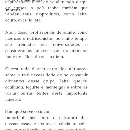
Grupos alimentares
esperar que, além de vender todo o tipo 
de carnes, o país tenha também que 
Imprensa
vender seus subprodutos, como leite, 
couro, ovos, lã, etc.
Além disso, profissionais de saúde, como 
médicos e nutricionistas, há muito tempo, 
são treinados nas universidades a 
considerar os laticínios como a principal 
fonte de cálcio da nossa dieta.
O resultado é uma certa desinformação 
sobre a real necessidade de se consumir 
alimentos desse grupo (leite, queijos, 
coalhada, iogurte e manteiga) e sobre as 
várias outras fontes deste importante 
mineral.
Para que serve o cálcio 
Importantíssimo para a estrutura dos 
nossos ossos e dentes, o cálcio também 
tem outras funções nobres, como contração 